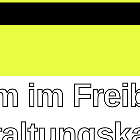
 im Frei
altungsk