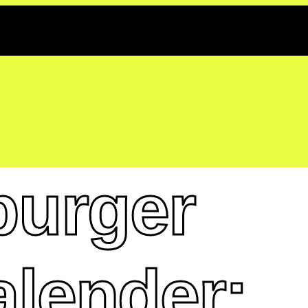
burger
alender: