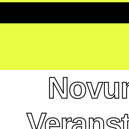
Sport Summit Freiburg
Agenda
Speaker
Team
Partner
Presse
JETZT TICKET SICHERN
JETZT TICKET SICHERN
Novum
Veranst