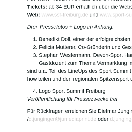
Tickets:
ab 34 EUR erhältlich über die Webs
Web:
www.ssf-freiburg.de
und
www.sport-su
Drei Pressefotos + Logo im Anhang:
Benedikt Doll, einer der erfolgreichste
Felicia Mutterer, Co-Gründerin und Gesc
Stephan Westermann, Devon-Sport Ham
Gastdozent zum Thema Vermarktung i
sind u.a. Teil des LineUps des Sport Summi
how teilen und den regionalen Spitzensport 
Logo Sport Summit Freiburg
Veröffentlichung für Pressezwecke frei
Für Rückfragen erreichen Sie Dietmar Junging
/
d.junginger@jumediaprint.de
oder
d.junging