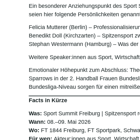
Ein besonderer Anziehungspunkt des Sport S
seien hier folgende Persönlichkeiten genannt
Felicia Mutterer (Berlin) – Professionalisier
Benedikt Doll (Kirchzarten) – Spitzensport 
Stephan Westermann (Hamburg) – Was der S
Weitere Speaker:innen aus Sport, Wirtschaf
Emotionaler Höhepunkt zum Abschluss: Theor
Sparrows in der 2. Handball Frauen Bundesl
Bundesliga-Niveau sorgen für einen mitreiß
Facts in Kürze
Was:
Sport Summit Freiburg | Spitzensport 
Wann:
08.–09. Mai 2026
Wo:
FT 1844 Freiburg, FT Sportpark, Schwar
Für wen:
Akteur:innen aus Sport, Wirtschaft