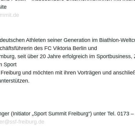
ite
mmit.de
n deutschen Athleten seiner Generation im Biathlon-Weltc
häftsführerin des FC Viktoria Berlin und
burg, seit
über 20 Jahre erfolgreich im Sportbusiness,
m Sport
t Freiburg und möchten mit ihren Vorträgen und anschli
unterstützen.
er (Initiator „Sport Summit Freiburg“) unter Tel. 0173 –
er@ssf-freiburg.de